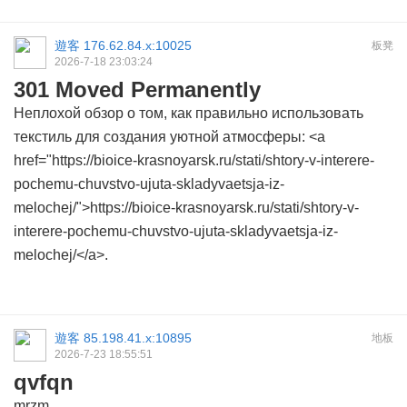
遊客
176.62.84.x:10025
板凳
2026-7-18 23:03:24
301 Moved Permanently
Неплохой обзор о том, как правильно использовать
текстиль для создания уютной атмосферы: <a
href="https://bioice-krasnoyarsk.ru/stati/shtory-v-interere-
pochemu-chuvstvo-ujuta-skladyvaetsja-iz-
melochej/">https://bioice-krasnoyarsk.ru/stati/shtory-v-
interere-pochemu-chuvstvo-ujuta-skladyvaetsja-iz-
melochej/</a>.
遊客
85.198.41.x:10895
地板
2026-7-23 18:55:51
qvfqn
mrzm