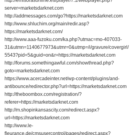
http://emisorasonline.es/player/7.1/webplayer.php?
server=marketsdarknet.com
http://addmessages.com/go?https://marketsdarknet.com
http://www.shluchim.org/main/redir.asp?
https://marketsdarknet.com/
http://www.aaa-fuzoku.com/ka.php?utmac=mo-407033-
31&utmn=1140677973&utmr=0&utmp=/i/gravure/covergirl/
5543?pid=5&guid=on&r=https://marketsdarknet.com
http://forums.somethingawful.com/showthread.php?
goto=marketsdarknet.com
https://www.acercadeinter.net/wp-content/plugins/and-
antibounce/redirector.php?url=https://marketsdarknet.com
http://theboombox.com/registration/?
referer=https://marketsdarknet.com
http://m.shopinkansascity.com/redirect.aspx?
url=https://marketsdarknet.com
http://www.le-
fleurance.de/cmsusercontrol/pages/redirect.aspx?