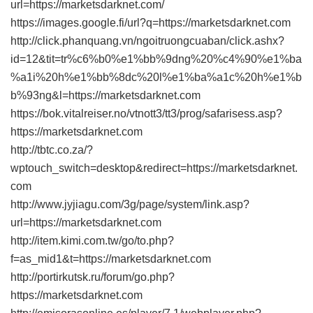
url=https://marketsdarknet.com/
https://images.google.fi/url?q=https://marketsdarknet.com
http://click.phanquang.vn/ngoitruongcuaban/click.ashx?
id=12&tit=tr%c6%b0%e1%bb%9dng%20%c4%90%e1%ba
%a1i%20h%e1%bb%8dc%20l%e1%ba%a1c%20h%e1%b
b%93ng&l=https://marketsdarknet.com
https://bok.vitalreiser.no/vtnott3/tt3/prog/safarisess.asp?
https://marketsdarknet.com
http://tbtc.co.za/?
wptouch_switch=desktop&redirect=https://marketsdarknet.
com
http://www.jyjiagu.com/3g/page/system/link.asp?
url=https://marketsdarknet.com
http://item.kimi.com.tw/go/to.php?
f=as_mid1&t=https://marketsdarknet.com
http://portirkutsk.ru/forum/go.php?
https://marketsdarknet.com