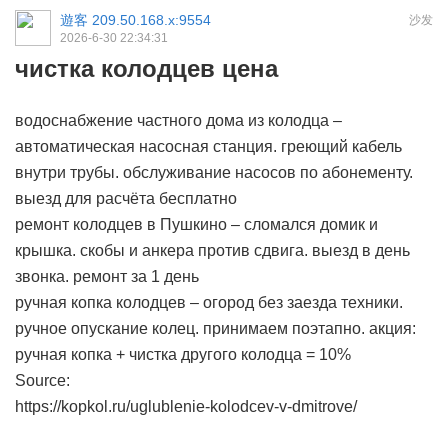
遊客
209.50.168.x:9554
沙发
2026-6-30 22:34:31
чистка колодцев цена
водоснабжение частного дома из колодца –
автоматическая насосная станция. греющий кабель
внутри трубы. обслуживание насосов по абонементу.
выезд для расчёта бесплатно
ремонт колодцев в Пушкино – сломался домик и
крышка. скобы и анкера против сдвига. выезд в день
звонка. ремонт за 1 день
ручная копка колодцев – огород без заезда техники.
ручное опускание колец. принимаем поэтапно. акция:
ручная копка + чистка другого колодца = 10%
Source:
https://kopkol.ru/uglublenie-kolodcev-v-dmitrove/