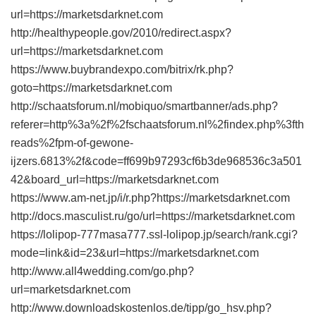
url=https://marketsdarknet.com
http://healthypeople.gov/2010/redirect.aspx?
url=https://marketsdarknet.com
https://www.buybrandexpo.com/bitrix/rk.php?
goto=https://marketsdarknet.com
http://schaatsforum.nl/mobiquo/smartbanner/ads.php?
referer=http%3a%2f%2fschaatsforum.nl%2findex.php%3fth
reads%2fpm-of-gewone-
ijzers.6813%2f&code=ff699b97293cf6b3de968536c3a501
42&board_url=https://marketsdarknet.com
https://www.am-net.jp/i/r.php?https://marketsdarknet.com
http://docs.masculist.ru/go/url=https://marketsdarknet.com
https://lolipop-777masa777.ssl-lolipop.jp/search/rank.cgi?
mode=link&id=23&url=https://marketsdarknet.com
http://www.all4wedding.com/go.php?
url=marketsdarknet.com
http://www.downloadskostenlos.de/tipp/go_hsv.php?