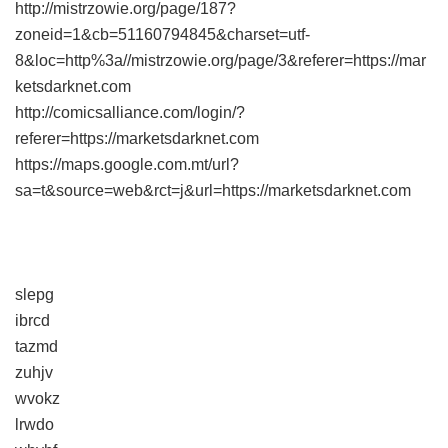
http://mistrzowie.org/page/187?
zoneid=1&cb=51160794845&charset=utf-
8&loc=http%3a//mistrzowie.org/page/3&referer=https://mar
ketsdarknet.com
http://comicsalliance.com/login/?
referer=https://marketsdarknet.com
https://maps.google.com.mt/url?
sa=t&source=web&rct=j&url=https://marketsdarknet.com
slepg
ibrcd
tazmd
zuhjv
wvokz
lrwdo