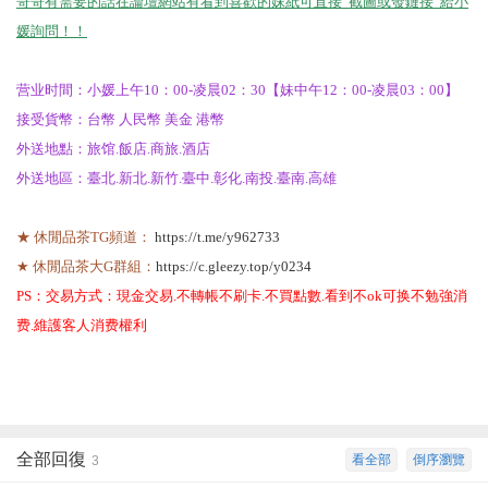
哥哥有需要的話在論壇網站有看到喜歡的妹紙可直接“截圖或發鏈接“給小
媛詢問！！
营业时間：小媛上午10：00-凌晨02：30【妹中午12：00-凌晨03：00】
接受貨幣：台幣 人民幣 美金 港幣
外送地點：旅馆.飯店.商旅.酒店
外送地區：臺北.新北.新竹.臺中.彰化.南投.臺南.高雄
★ 休閒品茶TG頻道：
https://t.me/y962733
★ 休閒品茶大G群組：
https://c.gleezy.top/y0234
PS：交易方式：現金交易.不轉帳不刷卡.不買點數.看到不ok可换不勉強消
费.維護客人消费權利
全部回復
看全部
倒序瀏覽
3