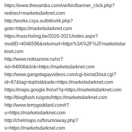
https://www.thesamba.com/vw/bin/banner_click.php?
redirect=marketsdarknet.com
http://works.csys.su/bitrix/rk.php?
goto=https://marketsdarknet.com
https://nascholing.be/2020-2021/index.aspx?
modID=4046596&returnurl=https%3A%2F%2Fmarketsdar
knet.com
http://www.nokiazone.ru/nz?
rid=94006&link=https://marketsdarknet.com
http://www.gangstagayvideos.com/cgi-bin/at3/out.cgi?
id=87&tag=toplist&trade=https://marketsdarknet.com
https://maps.google.fm/url?q=https://marketsdarknet.com
http://blogflash.ru/goto/https://marketsdarknet.com
http://www.terrygoddard.com/r?
u=https://marketsdarknet.com
http://chelmaps.ru/forum/away.php?
s=https://marketsdarknet.com