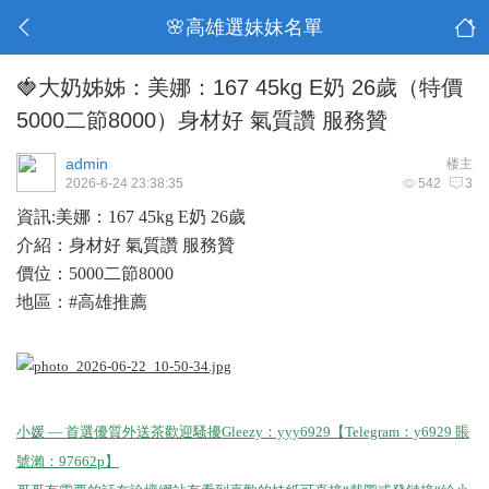
🌸高雄選妹妹名單
🍓大奶姊姊：美娜：167 45kg E奶 26歲（特價
5000二節8000）身材好 氣質讚 服務贊
admin
楼主
2026-6-24 23:38:35
542
3
資訊:美娜：167 45kg E奶 26歲
介紹：身材好 氣質讚 服務贊
價位：5000二節8000
地區：#高雄推薦
小媛 — 首選優質外送茶歡迎騷擾Gleezy：yyy6929【Telegram：y6929 賬
號瀨：97662p】