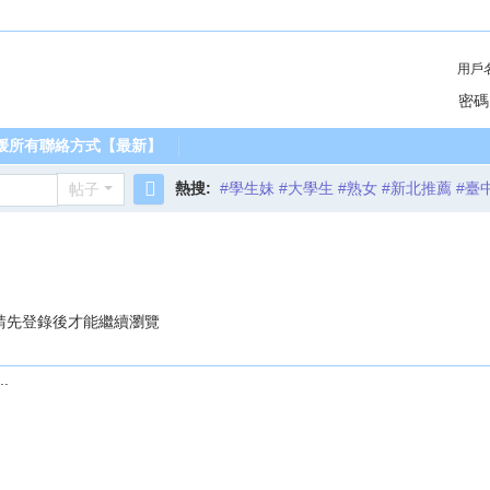
用戶
密碼
媛所有聯絡方式【最新】
熱搜:
#學生妹 #大學生 #熟女 #新北推薦 #臺
帖子
搜
索
請先登錄後才能繼續瀏覽
.