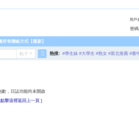
用戶
密碼
媛所有聯絡方式【最新】
熱搜:
#學生妹 #大學生 #熟女 #新北推薦 #臺
帖子
搜
索
抱歉，日誌功能尚未開啟
[ 點擊這裡返回上一頁 ]