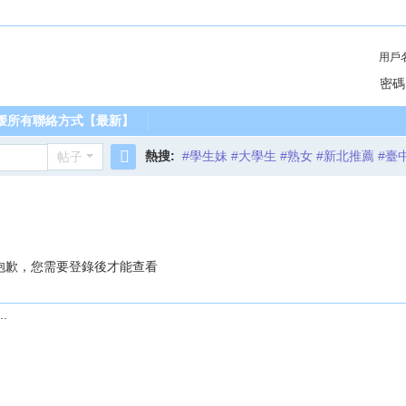
用戶
密碼
媛所有聯絡方式【最新】
熱搜:
#學生妹 #大學生 #熟女 #新北推薦 #臺
帖子
搜
索
抱歉，您需要登錄後才能查看
.