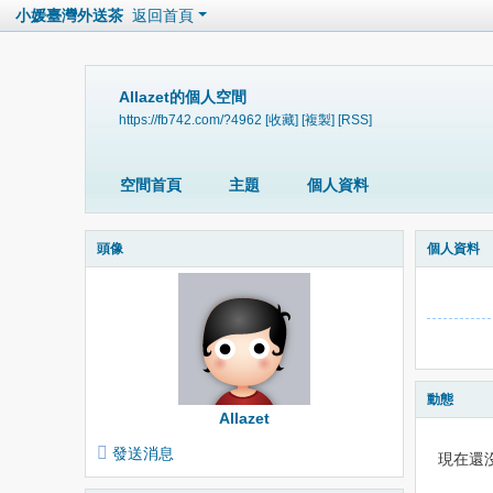
小媛臺灣外送茶
返回首頁
Allazet的個人空間
https://fb742.com/?4962
[收藏]
[複製]
[RSS]
空間首頁
主題
個人資料
頭像
個人資料
動態
Allazet
發送消息
現在還