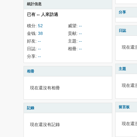
統計信息
分享
已有
--
人來訪過
積分:
52
威望:
--
日誌
金钱:
38
贡献:
--
好友:
--
主題:
--
現在還
日誌:
--
相冊:
--
分享:
--
主題
相冊
現在還
現在還沒有相冊
留言板
記錄
現在還
現在還沒有記錄