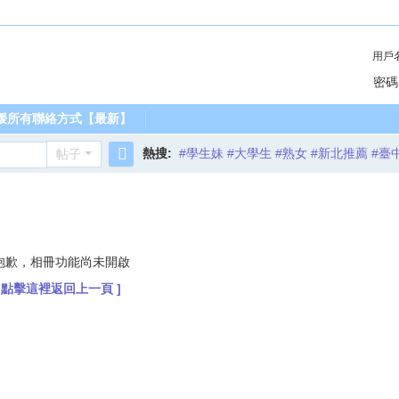
用戶
密碼
媛所有聯絡方式【最新】
熱搜:
#學生妹 #大學生 #熟女 #新北推薦 #臺
帖子
搜
索
抱歉，相冊功能尚未開啟
[ 點擊這裡返回上一頁 ]